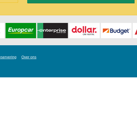
eservering
Over ons