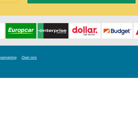
eservering
Over ons