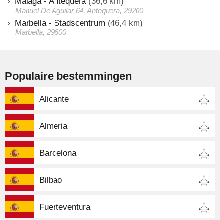
Malaga - Antequera
(36,6 km)
Manuel De Aguilar 64, Antequera, 29200
Marbella - Stadscentrum
(46,4 km)
Marbella, 29600
Populaire bestemmingen
Alicante
Almeria
Barcelona
Bilbao
Fuerteventura