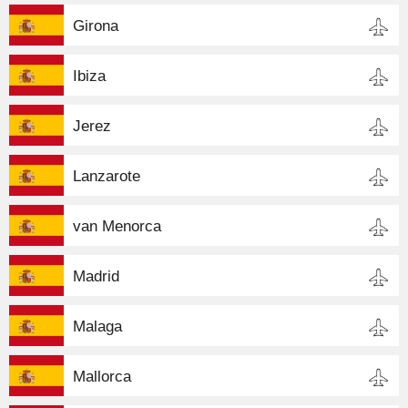
Girona
Ibiza
Jerez
Lanzarote
van Menorca
Madrid
Malaga
Mallorca