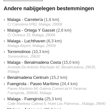
Andere nabijgelegen bestemmingen
Malaga - Carretería
(1,6 km)
C/ Carreteria Nº82, Malaga, 29008
Malaga - Ortega Y Gasset
(2,6 km)
C/ Orotava 33, Malaga, 29006
Malaga - Luchthaven
(6,3 km)
Malaga Airport, Malaga, 29004
Torremolinos
(10,3 km)
Torremolinos, 29620
Malaga - Benalmadena Costa
(15,0 km)
Avenida De Antonio Machado 42, Benalmadena, 29630,
Málaga
Benalmadena Centrum
(15,2 km)
Fuengirola - Paseo Marítimo
(24,4 km)
Paseo Maritimo 64, Galeria Comercial H Yaramar,
Fuengirola, 269640, Málaga
Malaga - Fuengirola
(25,3 km)
Calle Martinez Catena 6. Hotel Las Palmeras., Malaga, 29640