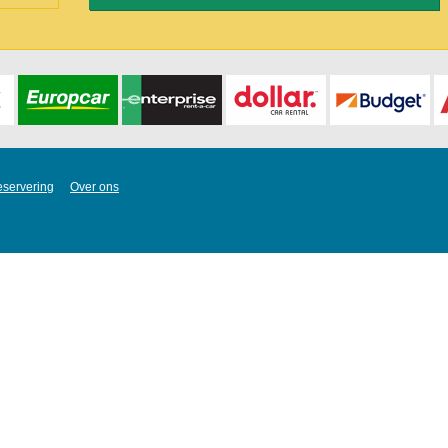
eservering
Over ons