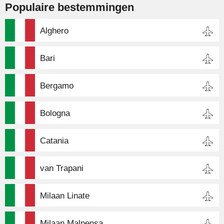
Populaire bestemmingen
Alghero
Bari
Bergamo
Bologna
Catania
van Trapani
Milaan Linate
Milaan Malpensa