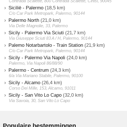
Contrada Scalette, 800 Contrada Scalette, Cinisi, 90045
Sicilië - Palermo
(18,5 km)
C/o Car Park Metropark, Palermo, 90144
Palermo North
(21,0 km)
Via Delle Magnolie, 33, Palermo
Sicily - Palermo Via Sciuti
(21,7 km)
Via Giuseppe Sciuti 83 A / H, Palermo, 90144
Palemo Notarbartolo - Train Station
(21,9 km)
C/o Car Park Metropark, Palermo, 90144
Sicily - Palermo Via Napoli
(24,0 km)
Palermo, Via Napoli 86/88/90
Palermo - Centrum
(24,3 km)
6/a Via Mariano Stabile, Palermo, 90100
Sicily - Alcamo
(26,4 km)
Corso Dei Mille, 153, Alcamo, 91011
Sicily - San Vito Lo Capo
(32,0 km)
Via Savoia, 30, San Vito Lo Capo
Populaire bestemmingen